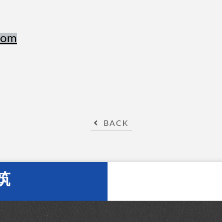
com
BACK
筑