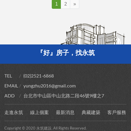
1
2
»
『好』房子，找永筑
TEL
(02)2521-6868
EMAIL
yungzhu2016@gmail.com
ADD
台北市中山區中山北路二段46號9樓之7
走進永筑
線上個案
最新消息
典藏建築
客戶服務
Copyright © 2020 永筑建設. All Rights Reserved.